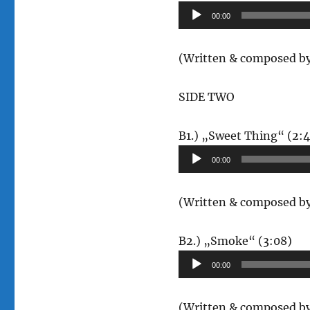
00:00
(Written & composed by
SIDE TWO
B1.) „Sweet Thing“ (2:4
00:00
(Written & composed b
Au
B2.) „Smoke“ (3:08)
Pla
00:00
(Written & composed b