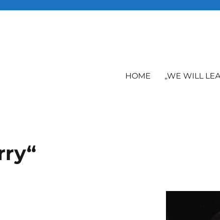
HOME
„WE WILL LE
rry“