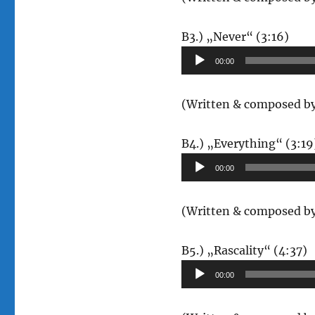
Audi
B3.) „Never“ (3:16)
Play
00:00
(Written & composed by 
B4.) „Everything“ (3:19
00:00
(Written & composed by
A
B5.) „Rascality“ (4:37)
P
00:00