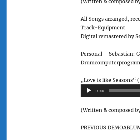
(Written & composed by
All Songs arranged, re
Track-Equipment.
Digital remastered by S
Personal – Sebastian: G
Drumcomputerprogram
„Love is like Seasons“ (
00:00
(Written & composed by
PREVIOUS DEMOABLUM