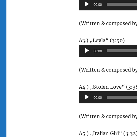
00:00
(Written & composed by
Audi
A3.) „Leyla“ (3:50)
Playe
00:00
(Written & composed by
A4.) „Stolen Love“ (3:
00:00
(Written & composed by
A5.) „Italian Girl“ (3:3