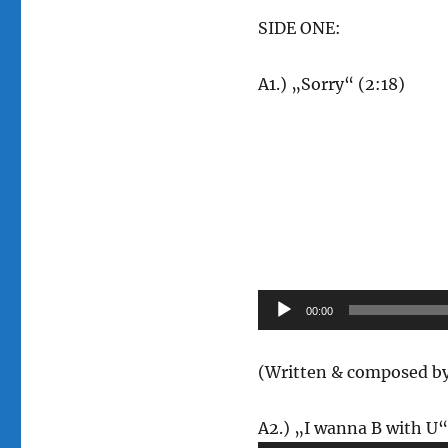
SIDE ONE:
Audi
A1.) „Sorry“ (2:18)
Playe
00:00
(Written & composed by
A2.) „I wanna B with U“