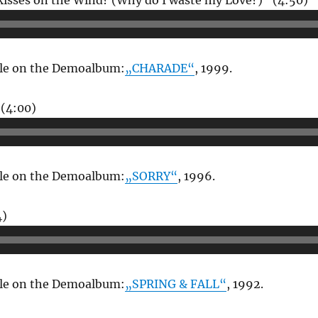
kisses on the Wind? (Why do I waste my Love?)“ (4:50)
P
able on the Demoalbum:
„CHARADE“
, 1999.
Audio-
 (4:00)
Player
able on the Demoalbum:
„SORRY“
, 1996.
Audio-
4)
Player
able on the Demoalbum:
„SPRING & FALL“
, 1992.