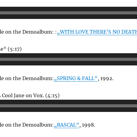
-
r
ble on the Demoalbum: :
„WITH LOVE THERE’S NO DEAT
Audio-
e“ (5:17)
Player
able on the Demoalbum:
„SPRING & FALL“
, 1992.
Audio-
L Cool Jane on Vox. (4:15)
Player
able on the Demoalbum:
„RASCAL“
, 1998.