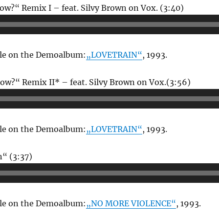
Audio-
now?“ Remix I – feat. Silvy Brown on Vox. (3:40)
Player
able on the Demoalbum:
„LOVETRAIN“
, 1993.
Audio-
now?“ Remix II* – feat. Silvy Brown on Vox.(3:56)
Player
able on the Demoalbum:
„LOVETRAIN“
, 1993.
Audio-
“ (3:37)
Player
able on the Demoalbum:
„NO MORE VIOLENCE“
, 1993.