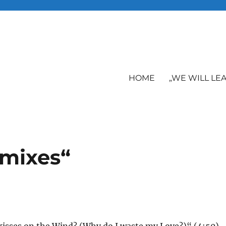
HOME
„WE WILL LE
emixes“
A