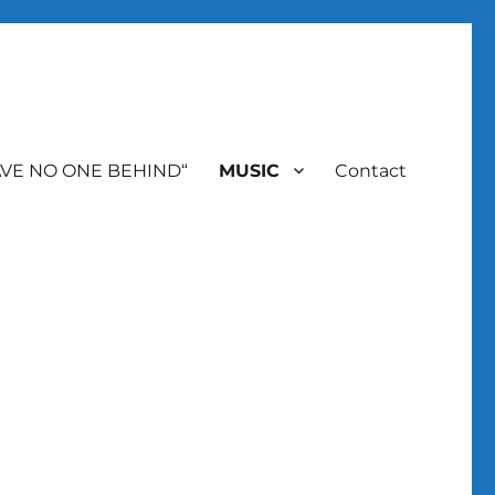
AVE NO ONE BEHIND“
MUSIC
Contact
udio-