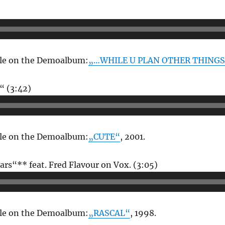
Audio-
Player
able on the Demoalbum:
„…WHILE U PLAN OTHER THINGS
Audio-
“ (3:42)
Player
able on the Demoalbum:
„CUTE“
, 2001.
Audio-
ears“** feat. Fred Flavour on Vox. (3:05)
Player
able on the Demoalbum:
„RASCAL“
, 1998.