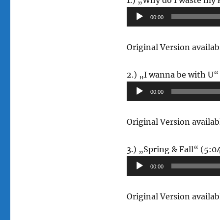
1.) „Why do I waste my 
00:00
Original Version avail
2.) „I wanna be with U“
00:00
Original Version avail
3.) „Spring & Fall“ (5:0
00:00
Original Version avail