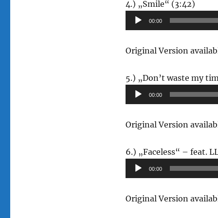
Audio
4.) „Smile“ (3:42)
Playe
00:00
Original Version availa
5.) „Don’t waste my tim
00:00
Original Version avail
6.) „Faceless“ – feat. L
00:00
Original Version avail